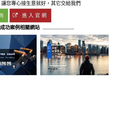
，讓您專心接生意就好，其它交給我們
詢
進入官網
福-逢甲Enjoy
o成功案例相關網站
成功案例