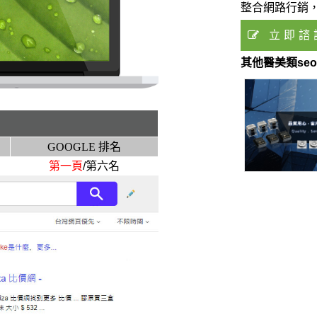
整合網路行銷
立即諮
志得橡膠股份有限公司
Enjoy發現幸
其他醫美類se
工業類seo成功案例
民宿類seo
GOOGLE 排名
第一頁
/第六名