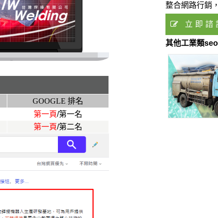
整合網路行銷
立即諮
東昇衛生工程行
懷念食品行
其他工業類se
服務業seo成功案例
餐飲類seo
GOOGLE 排名
第一頁
/第一名
第一頁
/第二名