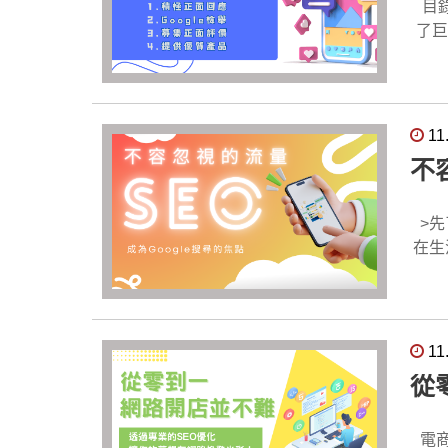
面新聞所帶來的影響。 
品，下架並
業的
目錄 採取積極正面回應 Google檢舉評論 募集正面評價 優質產品讓使用者滿意 在這個數字時代，我們的消費習慣有
息的消
的相關信
永久性的影響。 惡意負評通常來自
了巨
一系
產品召回計
人可能
友，
面部分。 我們會定期發布正向的新聞稿、文章或報導，展示
和補償，建立信
方
就是災難來臨！ 負面評論可不僅僅
象。
確保類似事件不會
響。
網上
視和誠信。 ●公開透明： 公司公開透明地與公眾溝
們還會
落千
11
行動
響
的大挑戰！ 採取積極正面回應 面對Google
不
責。 ●與消費者互動： 公司積極與消費者互動，回答問題，提供支持，建立了積極的品牌形象和消費者關係。 ●公開道
象，恢
譽和
歉和
Go
譽，展示
應對負面新聞後
業務將
公
>先了解什麼是SEO:精準出擊!瞄準Google流量：終極SEO意思大揭密，提升品牌流量 為什麼SEO優化如此重要? 現
分享
首頁
饋。 雖然這並不保證評論會立即被刪除，但這是一個值得嘗試的方式，因為它向Google提供了
在生
以轉
內容
論。
士
牌的信任和支持度。 聆聽和
您的品
或虛
樣，不
積極
業。
論的
化讓你的夢想煥
以表
家正面形象 如果您在網路上的發展以Googl
務
要，主要有以
11
形象，提高消費者忠誠
您在
一。 募集正面評價 維護良好的線上評論形象對企業至關重要。除了應對負面評價外，募集更多的正面評價也是一種有
90%
從
要手
益。 我們的服務包括定期新增正面評論和檢舉負面評論。通過增加正面評論，我們將提高您業務的整體評價和信譽，
效的
的發
及時改善
從而
在客
SEO 
免受不必要的損害。 透過
服務
是搜尋
電商商機無限，如何打造成功網路商店？ 在網路普及的時代，電商已成為不可或缺的商業模式。無論是初創品牌或成