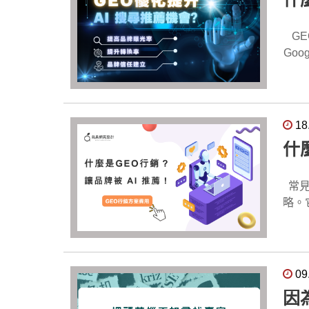
GEO優化｜常見問
Go
業的GE
在搜
薦機會
要？ 隨著越來越多的消費者使用AI工具尋求解答，品牌如果能進入AI的推薦名單，將能顯著提升曝
18
任度
什
行GEO優化？ 首先，選擇合適的關鍵
性的策
GE
常見問題 什麼是GEO行銷？ GEO行銷（Generativ
專業團隊
略。
旨
為G
GEO和S
同？ 傳統SEO的目標是提高品牌在搜尋引擎結果頁（SERP）中的排名，並通過關鍵字來進行優化。而GE
不同
於
擇，確保符合您
擎，GEO行銷則
09
清
關鍵
因
您提升網站
行結