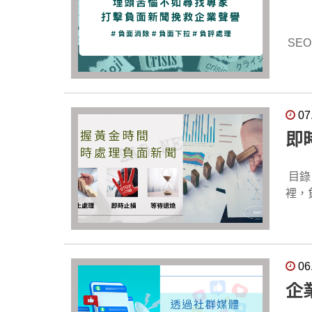
（1
啟動這一策略。 GEO行銷的費用大
您追蹤進展，
網頁
目錄 S
大型
內容創
SE
企業提供專業的GE
著A
的SE
適用
圍，
字
供跨平台的GEO優
種極具價值的行銷策略。
其更容
同作
品牌網站內容被A
蟲
07
適合的關鍵字進行
入AI
站，
即
時常
效。 GEO行銷與傳統廣告相比，優勢是什麼？ 與傳統廣告相比，GEO行銷具有更高的性價比。傳統廣告
衝到首
有什麼要求？ 網站需要具備清晰的頁
預算
Go
正常抓
並且
們
目錄 公眾遺忘曲線 負面新聞發生前 負面新聞未擴散前 負面新聞擴散後 負面新聞長期出現 在今天這個變化迅速
質內容？ 高品質內容應該具備清晰的結構，符合對話
GEO行銷是
名，同時有
裡，
制。
使用S
面信息，
"https
蘋果網
章、
的擴
"acceptedAnswer": { "
要有
在社
明負
Go
解的
曝光。 3.關注和回應負面信息：及時關注負面信息，適當回應，並積極改善
的記
06
業的GEO優
這些資源，並進行
影響。 4.利用法律手段：對於散播虛假信息或誹謗的行
一個
企
何不同？", "acceptedAnswer": { "@type": "Ans
據您
賠。 5.監控和管理品牌形象：定期監控網路上關於品牌的討論和評論，及時發現負面信息並採取措施
憶會
排名
供每
提供
也會逐漸