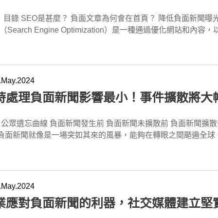
-3個月）為網站收錄；中期（4-7個月）排名逐步提升；後期（7
概是多少？ GEO行銷的費用會根據企業的需求和選擇的服務方案而有所不同。蘋果
確保GEO優化計劃的順利實施。 GEO優化是否適用於所有類型的企業？ 是的，無論是小型創業公司還是
設計提供不同的GEO行銷方案，從每月9,800元起，根據您的
EO是甚麼？ 負面文章為何會在首頁？ 降低負面新聞曝光 聯絡我們-挽回您的企業聲譽 SEO是甚麼？
企業，GEO優化都能根據不同需求進行定制，幫助提升品牌在A
建、社群信號強化等服務，確保您的品牌在AI工具中的能見度大幅提升。 為什麼GEO行銷對品
O（Search Engine Optimization）是一種通過優化
O優化服務。 GEO優化是否只能針對Google進行？ 雖然Google是主要的搜尋引擎，但GEO優化也
I工具的普及，越來越多的消費者在尋求解答時會先詢問AI工具。
O策略，我們可以使正面訊息更容易被搜尋引擎找到，從而降低負面新聞的影響。 SE
於其他AI工具，如ChatGPT、Bing AI等，這些工具也會
進一步提高曝光率並增加信任度。相比傳統廣告，AI推薦更具影
優化、內容優化、網站架構優化和外部連結建設等。通SEO操作
化策略。 GEO優化能否與SEO共同運作？ 完全可以，事實上，GEO優化與SEO是互補的，兩者協
 GEO行銷需要多久才能見效？ GEO行銷的見效時間通常分為三個階段： 前期（1–3個月）：
易被用戶找到，從而覆蓋搜尋首頁的版面，讓負面新聞從GOOGLE中消失。 負面文章為何會在首
用能夠提升您的品牌曝光並加速轉換。蘋果網頁設計將GEO與SEO有
I工具收錄。 中期（4–7個月）：品牌在AI工具中的排名逐漸提高。 後期（7–12個月）：品牌成功進
（Google Crawler）是Google搜索引擎的一部分，負責
.May.2024
GEO優化？ 關鍵字選擇應基於用戶需求、語境性和對話性，這些關鍵字應該是用戶在向AI工具提問
工具的推薦名單，顯著提高曝光與轉換率。 蘋果網頁設計將協助您追蹤進展，並提供相關的數據報告來監控成
並將找到的網頁內容存儲在Google的數據庫中，搜尋引擎容
時處理負面新聞影響最小！事件擴散將大
使用的問題或語句。蘋果網頁設計將幫助您選擇最具潛力的關鍵字，提升品牌的A
需要大量的
頁，甚至長期佔據GOOGLE搜尋的主要頁面。 綜合來說，Google爬蟲通過持續不斷地抓取網頁內容，使得
面結構，包含專業的知識頁面、常見問題頁面（FAQ）等，並且能夠被搜索引擎
來競爭有限的廣告位，而GEO行銷則專注於提升品牌在AI工具
ogle搜索引擎可以提供最新、最全面的搜索結果給用戶。對於網站
取。蘋果網頁設計將協助您優化網站結構，確保符合AI工具的抓取需求。 如何確保GEO優化
能夠在AI工具中實現更高的曝光率。透過GEO行銷，您的品牌
優化網站，提高在搜索引擎中的排名。專業的SEO專家能夠透過G
的社會
式搜索需求，並且提供實用的解答。避免過度堆砌關鍵字或過度
否適用於所有類型的企業？ 是的，無論是小型創業公司還是大型企業，GEO行銷都能根據不同需求進行定
效地將負面文章的曝光降到最低。 降低負面新聞曝光 降低負面新聞在搜尋引擎中出現的方法有很多，除了
負面新聞就像是一場突如其來的風暴，能夠在轉眼之間颳遍全球
營銷的內容。蘋果網頁設計將為您創建優質內容，提升品牌在AI工具中的推薦機
無論您是想提升品牌知名度，還是增加銷售轉換，GEO行銷都可
EO策略，還有一系列的方式能夠幫助您降低負面新聞的曝光： 1.定期更新正面內容：定期發佈正面新聞
已經成為許多人、企業甚至國家急需解決的難題。 但要實現這一目標並不簡單，因為隨著時間的推移與網路
://schema.org", "@type": "FAQPage", "mainEntity": [ { "@type": "Question", "name": "什麼是GEO優化？",
頁設計能根據企業的規模和需求提供專業的GEO行銷服務。 GEO行銷需要哪些資源來實施？ 實施GEO行銷需
網誌等，以增加正面內容在搜尋引擎中的曝光率，能夠提升企業形象，降低負
散，負面消息的影響力和處理難度也跟著逐漸升級。本文將帶你
@type": "Answer", "text": "GEO（Generative Engine Optimization）優化是針對AI生成工具（如
質量優秀的內容和結構化資料。這包括設計清晰的Q&A頁面、常
交媒體和網路平台上建立積極正面的形象，積極參與公益活動，
面消息可以分為哪幾種時間點，其中又有哪些處理建議，帶您了解負面新聞的影響力
ogle Gemini、ChatGPT等）的優化策略，目的是讓品牌的
內容結構。此外，積極的社群管理和外部連結也會對提升品牌的
相關問題，以減少負面信息對品牌形象的
憶通常具有一定的時效性。隨著時間的推移，人們對事件的關注度
.May.2024
化服務，幫助您的品牌在AI工具中脫穎而出。" } }, { "@type": "Question", "name": "GEO優化與傳統SEO有
完整的優化。 如何選擇最適合我的GEO行銷方案？ 蘋果網頁設計提供多種GEO行銷方案，您可以根
為，可以考慮通過法律途徑解決，要求相關內容下架或者索
事件發生後，公眾對該事件的記憶會隨著時間的推移而衰減。在
業應對負面新聞的利器，社交媒體建立堅
wer", "text": "傳統SEO著重於提升網站在搜尋引擎結果頁（SERP）上的
的需求選擇最合適的方案。Mini專案適合小型企業，包含每月2則
加以管理。 6.
達到高峰，此時消除負面影響的難度也會最大。隨著時間的流逝
，而GEO優化則專注於提高品牌在AI工具（如ChatGPT、Goo
月3則Q&A更新、更多社群貼文和五星商家評論，適合有更高需求的品牌。 { "@context": "https://
高質量內容：生產和分享高質量、有價值的內容，吸引用戶並提高品牌的權威性和
降低，這時候消除負面影響的難度也會相應降低。 負面新聞發生前 在事件發生前，趁著事件未擴散，即時進