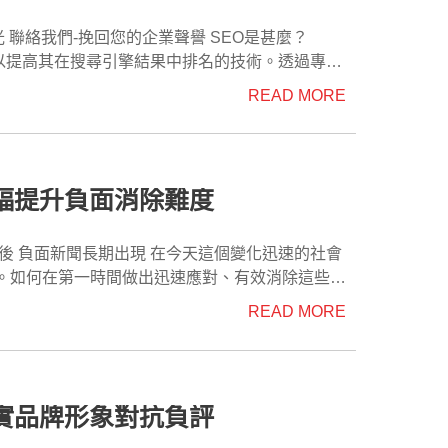
-12個月）實現AI工具的推薦。蘋果網頁設計將協助
需求選擇合適的方案。每個方案都包括關鍵字選擇、
I工具中的可見度。蘋果網頁設計能為各種規模的
牌非常重要？ 隨
網站和內容，以提高其在搜尋引擎結果中排名的技術。透過專業
GEO行銷讓您的品牌能夠進入這些AI工具的推薦範
O包括許多方面，例如關鍵
READ MORE
根據內容的質量來進行推薦。蘋果網頁設計為您的品牌提
響力，且成本相對較低，這使得GEO行銷成為一
，我們可以提高正面資訊在搜尋引擎中的排名，使
頁？ Google爬
機結合，為您提供雙重優化效果。 如何選擇
收集網際網路上的網頁內容。爬蟲按照一定的頻率訪問網
易以高流量、高觀看的文章去做排名，負面文章都會
幅提升負面消除難度
I能見度。 AI工具對網站的結構
中的自然推薦，這樣可以減少對昂貴廣告的依賴，
擁有者來說，了解Google爬蟲的原理可以幫助他
不會被AI視為低品
能夠自然而然地被推薦，增加用戶對品牌的信任。
oogle爬蟲的運作原理，幫助網站提升文章的排
。如何在第一時間做出迅速應對、有效消除這些負
會。 { "@context":
以幫助您的品牌在AI搜尋工具中獲得更多曝光。
、文
READ MORE
面信息的比重。 2.建立正面形象：
了解在不同時間點進行負面消息消除的難度， 說
見問題（FAQ）、條列式清單等有助於AI工具理
提出具權威性的認證及互動資訊，增加正面形象的
。 公眾遺忘曲線 公眾對事件
內容在AI搜尋工具中被推薦和引用。蘋果網頁設計提供專
AI推薦有積極影響。蘋果網頁設計將協助企業建立
和影響力會逐漸降低，這被稱為遺忘曲線。 當
事件發生後的早期階段，公眾對事件的關注度和記
實品牌形象對抗負評
社群貼文及1篇關鍵字文章；而Pro Max專案則提
，公眾對事件的記憶會逐漸淡化，對事件的關注度
gle SGE等）的推薦機會。蘋果網頁設計的GEO優
schema.org",
信任。 7.合作提升品牌曝光：