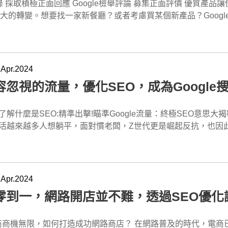
負面新聞長期出現 長期存在的負面消息可能是組織過去的醜聞、失敗事件等所導致的。這些消
提出補償等，設法儘快解決問題。 ●公開透明： 公司公開透明地與公眾溝通，提供關於產品成分和安全性
信任和購買意願。特別是在當今數位化的商業環境中，網絡上的
除難度較大，需要長期且持續的正面宣傳和形象建設來進行修復。 為了消除長期存在的負面消息，我
息，解釋事實真相，消除公眾的疑慮。 ●快速採取行動： 公司立即停止有問題的產品的生產和銷售，並發起
各種不同的來源，包括競爭對手、不滿意的顧客、網絡酸民和其他不良分子。這些
大的轉變。想要找一家新餐廳？或者考慮買某個新產品？Goog
列措施來營造組織的正面形象。這些措施包括定期發布正向文章
劃，以保護消費者的安全。 ●與消費者互動： 公司積極與消費者互動，回答他們的問題和疑慮，提供支持
出於各種動機，包括想要損害競爭對手的聲譽、尋求報復、或僅僅是出於惡意。 在面
給你提供了無盡的建議和意見。但對企業主來說，這可是一把雙
組織的優點、成就和積極影響，讓公眾看到組織的正面形
任和忠誠度。 ●公開道歉和承擔責任： 公司公開道歉，承擔責任，並表示將採取一切必要的措施，以
案是一個有效的解決方案。通過長期維護方案，我們的專業團隊
是一個小問題，它可能直接導致你失去潛在客戶！這些評論還會像瘟疫一樣快速在
其次，建議企業積極參與公益活動，展示組織對社會的貢獻和關
再次發生。 成功原因： ●快速回應： 公司能夠迅速回應危機，及時發佈聲明，展現了其對問題的重
我們將通過各種手段，包括增加正面評論、優化網絡內容、改善
蔓延，只需要短短的時間就能傳到大眾眼裡。更糟糕的是，如果
通，提供相關信息，消除了公眾的疑慮，建立了信任和誠信。 ●快速
定期監測網絡上的評論情況，及時發現和應對新的負面評論。 長期維護方案特別適合那些長期受到惡意負評影
丈，業務流量和銷售也會大受影響。所以，要想如何有效應對Go
.Apr.2024
： 公司快速採取行動，停止有問題產品的生產和銷售，並發起
的企業。無論您是面臨競爭對手的抹黑還是不滿意的顧客的攻擊
負評，企業主可以採取一系列積極的策略來最大程度地保護自己的品牌聲
容忽視的流量，優化SEO，成為Google
復客戶信任，並實現業務的可持續發展。 2.負面新聞一次性消除 一次性消除是針對那些負面新聞已經出現在
業務利益。首先，迅速回應負評是至關重要的。雖然無法刪除評
承擔責任： 公司公開道歉，承擔責任，展現了其對問題的認真態度
ogle 首頁的企業而設計的。當您的品牌受到負面新聞的困擾，
出企業對客戶關注度的重視，從而改善整體形象。 Google檢舉評論 Google負評檢舉功能是企業主在面對不
，重新建立品牌形象 釋放正面信息： 釋放積極的信息是一個強大的品牌塑造方式。通過在社交媒體上
產生嚴重的影響。我們的一次性消除方案將迅速解決這個問題。 通過我們的專業團隊的努力，我們將優先
平評論時的一個重要工具。當企業懷疑某些負面評論是不真實或惡意
品牌價值觀、企業的社會責任活動以及產品創新，企業可以展示自己對
上的負面新聞，消除對您品牌形象的不良影響。我們將通過採取
更多的信息來審查評
活越來越多人想躺平，面對慣老闆，Z世代更是崛起反抗，也因
移公眾對企業的注意力，從而減少危機事件對品牌形象的負面影
、提升正面文章排名等，來重新建立您的網站正面形象。同時，
你不僅可以讓Google知道你的立場，也可以向該評論的作者
斜槓的第一步，網路無遠弗屆，廣告下的快狠準，錢財就也來的
回應反饋： 在社交媒體上聆聽消費者的反饋並及時回應是建立良好品牌關係的關鍵。通過
牌更容易被用戶找到，從而增加品牌的曝光。 一次性消除方案特別適合那些需要迅速解決負面新聞問題的企
假的陳述。這不僅可以幫助你的企業清理評論，還可以向其他潛在客
斷地幫您開發陌生客戶，瞄準潛在客戶，維繫舊有客戶。 >推薦閱讀:從零到一，網路開店並不難，透過SEO優
參與社交媒體上的討論，企業可以更好地了解消費者的需求和關注點，
無論您面臨何種情況，我們都將通過一次性消除方案來幫助您恢復品牌形象，
過程不僅讓企業主感到他們有一個管道可以表達自己的不滿，也
發光彩！ 台灣網路使用率有多高，SEO優化就有多迫切需要 SEO 優化之所以在台灣如此迫切需
明企業重視消費者的意見，願意改進自己的行為和產品，還可以
e商家為主。負面評論將嚴重影響消費者對您業務的印象，還可以直接影響
品質的誠意。這個功能是維護公平和透明的線上評論環境的一部
下幾個原因： · 台灣的網路普及率非常高。根據 國家通訊傳播委員會的統計，台灣的網路普及率超過
.Apr.2024
度。 建立溝通渠道： 在社交媒體上建立有效的溝通渠道是實現品牌與消費者之間有效溝通的重
搜索引擎上的排名。在這樣的情況下，我們的專業團隊將全力協助
。這意味著，有大量的台灣民眾會透過搜尋引擎來尋找資訊和服務。 · 台灣的品牌越來越重視網路行銷。
零到一，網路開店並不難，透過SEO優化
段。通過建立社交媒體平台、開設客服熱線、設立在線諮詢等多
策略。這可以通過邀請顧客分享他們的正面經驗來實現，或者提供
展，品牌也越來越重視網路行銷的重要性。而 SEO 優化是網路行銷的重要組
消費者對於企業與產品的疑慮。 這不僅可以幫助企業更好地了解消費者的需求和意見，還可以及時解決問
吸引更多的潛在客戶。同時，我們也會對任何不公平或惡意的負
戶瀏覽評論時，看到一大批正面評價時，往往會對企業產生更多
公司。台灣有許多專業的 SEO 公司，可以為品牌提供 SEO 優化服務。 SEO對於網站排名的影響
我們的專業服務，您不僅可以減少惡意負面評價對業務的不利影響，還可以提升您在搜索引
。因此，積極募集正面評價不僅可以平衡負面評價的影響，還可
引擎優化（Search Engine Optimization），是一種透