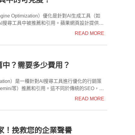
內容在AI搜尋工具中被推薦和引用。蘋果網頁設計提供專
READ MORE
工具（如ChatGPT、Google SGE等）的推
麼GEO優化對品牌至關重
為您帶來更多的轉換機會。 我如何開始進
推薦中？需要多少費用？
O優化的主要步驟是什麼？
經營及Google商家優化等步驟。蘋果網頁設計的
 Gemini等）推薦和引用。這不同於傳統的SEO，因
站曝光率並增加實際轉換。蘋果網頁設計協助您將
EO行銷與傳統SEO有何不
READ MORE
選擇最適合的方案。蘋果網頁設計為您提供靈活的選
到更高的曝光度。簡單來說，SEO針對的是搜尋引
並推薦您的品牌。蘋果網頁設計的專業團隊將幫助
。接下來，企業需要創建高品質的內容，並對網站進
家！挽救您的企業聲譽
頁設計提供專業的GEO行銷服務，幫助企業快速