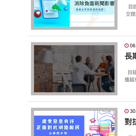
化服務，可以
"@typ
與知名
行公關處理
目錄 社交媒體對於負面新聞的影響力 社交媒體實施的策略和實踐 提供危機管理計劃中的社交媒體策略 分析成功的社
關重要？", "acceptedAnswer": { "@type": "Ans
"@type": "Answer", 
問題和反饋，建
建立
交媒體危機應對案例 成功
入A
的是
曝光率。 10.加強SEO技術：不斷學習和掌握最新的
建立
提供
銷專
息的優先展示。 聯絡我們 - 
同感和忠誠度。 建立有效的風險管理
澄清
"acceptedAnswer":
"GEO行銷與傳統SEO
嚴
發現和應對
媒體
我們
引擎
聲譽。 我們團隊擁有豐富的經驗和專業知識，在負面新聞消除方面積累了豐富的經
對計
在最
06
度。" } }, { "@type": "Question", "name": "GEO優化的主
圍，
建還
前，
時，
長
"t
"@type": "Question
響的程度
開道
設計的
GE
事實真相，
交媒
SEO有什麼影響？", "accept
下來
們溝通，解答疑慮
之前
目錄 負面新聞消除服務 1.長期維護形象 2.負面新聞一次性消除 3.Google商家正面形象 負面新聞消除服務 隨著資訊傳
中
設計提供專
誤解。 加強信息監控： 加強對媒體和社交平台的監控，及時了解公眾對事件的
理 在負面新聞事件發生時，社交媒體是企業及時回應和處理事件的主要平台。提早制定完善的危機管理計劃，包括社
播越
合，達到最佳行銷效果
概是多少？", "acceptedAnswer": {
行動： 立即採取行動解決問題，展現解決問題的決心和能力，增加公眾對組織的信
交媒體
可能
"@type": "Answer"
有所
散後
機管理計劃
業的網路聲譽
件真相，
程，確保在
我們
"Question", "name": "為什麼GEO行銷對品牌非常重要？"
供真
應對
的用戶和客戶。 在這篇文章中，我
30
的普
加強
名食
維護
對
一步
的正面形象
迅
積極
業的
應對策略和實踐： 
發展。 1.長期維護形象 長期受到惡意負評的影響不容忽視。這些負面