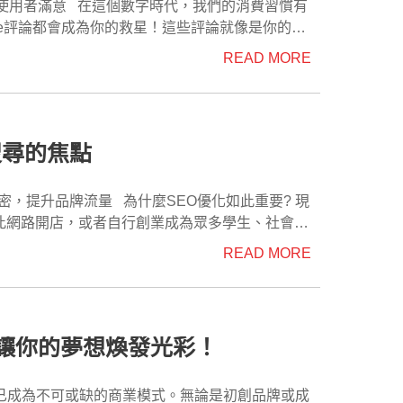
負面評論可以快速傳播，對企業形象造成長期甚至
們將採取
le評論都會成為你的救星！這些評論就像是你的朋
，企業公益活動，以及通過大量正向信息來覆蓋負
對這種情況時，長期維護
刃劍。一旦出現負面評論，尤其是一星評級，那可
READ MORE
將為您制定一個完整的戰略，以應對負面評論的影
懷，加強與公眾的連結，提升組織的社會形象。最
客戶服務等，來重新構建您的品牌形象。此外，我
你的企業被負評淹沒，那麼你的搜索排名可能會一
後，我們將通過大量的正面信息來覆蓋負面部分，讓公眾更多地看到組織的正面形象，進而改善對組織的印象。
ogle負評，這可是每個企業主都必須面對並解決
產品召回計劃，展現了其對消費者安全的關懷和負
，我們都將通過長期維護方案來幫助您重建品牌形
搜尋的焦點
論，但積極的回應可以在一定程度上修復受損的聲
和負責態度，贏得了公眾的理解和支持。 成功
特別是當這些新聞出現在搜索引擎的首頁時，對您的
處理
的時候，可以通過檢舉功能向Google提供反
社會的貢獻和對消費者的承諾。 這不僅可
多種策略，包括設法刪除負面新聞、優化網站正向
此網路開店，或者自行創業成為眾多學生、社會人
響，還可以增強品牌的積極形象，提高消費者對品
我們將通過提高正面新聞在搜索引擎上的排名，使
發出一個明確的信息：你不會容忍任何不公平的指控
快狠準，優化好的SEO就像公司裡的金牌業務一
READ MORE
戶顯示你對品質和服務的堅定承諾。 檢舉評
並及時回應他們的關切和問題。 這不僅可
實現業務的穩健發展。 3.Google商
向其他潛在客戶展示了企業對於維護品牌聲譽和服
建立起與消費者之間的互動和信任，從而加強品牌
分，同時也是企業主積極應對不公平評論的方式之
您提升Google商家的評論，以保護您的業務利
隨著網路
讓你的夢想煥發光彩！
種溝通渠道，企業可以讓消費者直接與企業交流，
一些優惠和激勵，以鼓勵顧客留下評論。 當潛
成部分之一。 · 台灣有許多專業的
面評論進行檢舉，設法將它下架，以保護您的業務
信任，認為這家企業具有可靠性和高品質的產品或
 SEO，也就
題，提高消費者滿意度，從而增強品牌形象，提升品牌價值。
以幫助企業塑造積極正面的品牌形象，從而吸引更
過技術和策略，讓網站更容易被搜尋引擎（例如 Google、