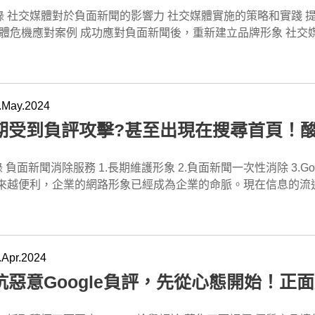
確保您的品牌在AI回答中被推薦並突顯。" } }, { "@type": "Question", "name": "為什麼GEO優化對品牌至
e": "FAQPage", "mainEntity": [ { "@type": "Question", "name": "什麼是GEO行銷？", "acceptedAnswer": {
媒體、網路紅人等合作，提升品牌的曝光度，增加正面信息在網路上的傳播。 8.積極
可以有效的對抗負面新聞所造成的影響： 建立良好的聲譽管理機制： 建立一個完善的聲譽管理機制，包括
wer", "text": "隨著越來越多的消費者使用AI工具尋求解答，品牌如果能進
"text": "GEO（Generative Engine Optimization）是一種針對AI搜尋工具進行優化的行銷策略，目
立良好的售後服務。 9.利用線上廣告：通過線上廣告，將正面信息展示給更多用戶，提高正面信息的
企業文化、強調道德價值觀、加強與員工、客戶和社會的溝通，以維護良好
應對負面新聞後，重新建立品牌形象 社交媒體對於負面新聞的影響力 ▶即時傳播 社交媒體
I的推薦名單，將能顯著提升曝光率並增強品牌信任度。蘋果網頁
讓品牌的內容能夠被AI工具（如ChatGPT、Google Gemi
SEO技術，優化網站以提高在搜索引擎中的排名，有助於正面信
良好的內部溝通機制，確保信息能夠及時準確地傳達給員工，減
了即時的信息傳播平台，企業可以透過社交媒體迅速回應和處理
中的曝光，為您帶來更多的轉換機會。" } }, { "@type": "Question", "name": "我如何開始進行GEO優化？",
注於提高品牌在AI工具中的能見度，直接影響品牌在搜尋結果中的曝光。" } }, { "@type": "Questi
挽回您的企業聲譽 作為一家專業的網頁設計公司，我們深知負面新聞對企業形象和聲譽的
機制： 制定完善的風險管理計劃，包括風險評估、風險控制和應急預案等，及時
事實，糾正錯誤的信息，有效地減緩危機的擴散，以防止負面新聞對品牌形象
 { "@type": "Answer", "text": "首先，選擇合適的關鍵字並創建結構化內容是實施GEO優化的基礎。
有何不同？", "acceptedAnswer": { "@type": "Answer", "text": "傳統SEO的目標是提高品牌在搜尋
重影響。我們擁有專業的SEO專家團隊，致力於幫助企業解決負
可能導致負面事件發生的風險因素。 提前準備應對計劃： 建立危機應對團隊，確定應對策略，提前制定應
具有全球性的覆蓋範圍，一條負面新聞可以迅速在全球範圍內傳
的專業團隊將協助您制定針對性的策略，並提供全方位的GEO優
結果頁（SERP）中的排名，並通過關鍵字來進行優化。而GEO
驗。無論是通過SEO優化、內容創
劃，包括應對負面事件的溝通策略、應對措施等，以應對可能發生的危機事件。 負面新
大範圍內建立有效的社交媒體監測和管理機制，能夠及時發現第一時間應對負面事件
.May.2024
要步驟是什麼？", "acceptedAnswer": { "@type": "Answer",
並使其在AI工具中得到更高的曝光度。簡單來說，SEO針對的是搜尋引擎
是其他手段，我們都能提供專業的解決方案，幫助您挽回聲譽，
趁著事件未擴散時立即消除負面消息是最理想的情況，因為在消
企業保持資訊公開透明，對於負面新聞和危機事件的處理，透明
期受到負評攻擊?甚至出現在搜尋首頁！
ext": "GEO優化包括關鍵字策略規劃、網站內容創建、社群信號加
", "name": "如何開始進行GEO行銷？", "acceptedAnswer": { "@type": "Answer", "text": "開始進行
。以下是一些方法可以幫助在事件發生後立即消除負面消息： 迅速發布正面消息： 立即發布正面消息，
歉，承擔責任，並積極與消費者溝通，給予一個最適當的解決方法，能夠建
專業團隊會針對您的品牌需求，提供量身定制的優化方案。" } }, { "@type": "Question", "name": "GEO優化
O行銷的第一步是選擇合適的關鍵字，這些關鍵字應該是與品牌相
修正錯誤信息，向公眾傳達正確的信息。 及時回應和溝通： 及時回應公眾和媒體的疑慮和問題，積極與他
體平台提供了豐富的互動功能，企業平常就能使用社交媒體與消
edAnswer": { "@type": "Answer", "text": "GEO優化是SEO的延伸，旨在提升品牌在AI工具
，企業需要創建高品質的內容，並對網站進行結構化優化，這有
，建立信任。 修正錯誤信息： 如果有錯誤或誤解的信息，應該及時修正，避免信息的進一步傳播和
，企業就能通過日常積極的社交媒體宣傳和互動，提升品牌的知名度和
的能見度。兩者相輔相成，可以提高網站曝光率並增加實際轉換。
業的GEO行銷服務，幫助企業快速啟動這一策略。" } }, { "@type": "Question", "name": "GEO行銷的費用大
反應，及時調整應對策略。 積極採取
來越便利，企業的網路形象已經成為企業的命脈。現在信息的流
。" } }, { "@type": "Question", "name": "GEO優化的費用大約是多少？", "acceptedAnswer": {
 "@type": "Answer", "text": "GEO行銷的費用會根據企業的需求和選擇的服務方案而
任。 負面新聞擴散後 當負面消息擴
策略，及時回應事件，保護品牌形象，並從中吸取教訓，改進管理和運營。 社交媒體實施的
在幾小時內就會傳播至世界各地，將對企業造成嚴重的損害。面
, "text": "我們的GEO優化方案根據不同需求有不同的價格。基本方案從每月9,800元起，您可以根據
不同。蘋果網頁設計提供不同的GEO行銷方案，從每月9,800
，要消除其影響就變得更加困難。此時，組織需要採取更積極的
中的社交媒體策略 企業應該制定完善的危機管理計劃，包括社交媒體應對策略，明確指定負責人員和流
，將成為企業行銷的關鍵。 作為一家專業的網頁設計公司，我們深知負面新聞對企業有著巨大的影響。
括關鍵字選擇、內容創建、社群信號強化等服務，確保您的品牌在AI工具中的能見度大幅
找出負面消息來源和原因，並採取有效措施解決問題。 此外，組織應積極回應公眾和媒體的關切和疑慮，提
危機發生時能夠迅速回應和處理事件。 分析成功的社交媒體危機應對案例 企業可以從成功的社交媒體危機
的目標不僅是建立具有吸引力和功能性的網站，更重要的是幫助
, "acceptedAnswer": { "@type": "Answer", "text": "隨著AI工具
實、準確的信息，及時澄清誤解。如果組織確實出現問題，應
案例中學習借鑒，了解其成功的原因和策略，並將其應用到自己的危機管理實踐中。
們將探討三種負面新聞消除服務，以及如何幫助企業應對不同類型的負評。從長期
.Apr.2024
及，越來越多的消費者在尋求解答時會先詢問AI工具。GEO行
與公眾、媒體和利益相關方的溝通，展示透明度和開放性，建立
品公司的部分產品含有有害物質，可能對消費者健康造成損害，
方案到一次性消除方案，再到Google商家評論的提升，我們
抗惡意Google負評，先從心態開始！正
提高曝光率並增加信任度。相比傳統廣告，AI推薦更具影響力，
和價值觀，增強公眾對組織的正面印象。 組織可以尋求公關公司的支持，制定更有效的應對策略，透過專
速傳播，引起了公眾的關注和擔憂。最後食品公司在社交媒體上
的形象和聲譽。無論您是面臨長期攻擊還是短期負面新聞的困擾
網路技術，能夠將負面新聞的文章覆蓋甚至下架，針對googl
●及時回應： 食品公司立即在社交媒體上發佈公開聲明，承認問題的存在，並表示會迅速檢查產
評論給企業帶來品牌形象的損害，影響客戶對企