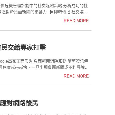
參與社群媒體：回應用戶
的企業形象和聲譽。 加強內部溝通：
設計專注於透過GEO優化，提高您品牌在AI工具
ni等）推薦和引用。這不同於傳統的SEO，因為GEO行
少信息失真和誤解的可能性，提高員工對企業的認
負面新聞，通過即時的回應和解釋，企業可以及時
READ MORE
on", "name":
造成進一步損害。 ▶全球覆蓋 社交
面新聞帶來的負面影響，並恢復其在市場上的良好
播，對企業形象的影響力非常大。因此，企業應該
化服務，讓您的品牌迅速提升在AI工具中的可見
行銷專注於如何讓品牌的內容進入AI工具的推薦範
聞未擴散前 在事件發生
。 ▶公開透明 使用社交媒體
，GEO行銷則針對AI工具的推薦。" } }, {
重建信任。如果您需要進一步了解如何降低負面新
息擴散之前能夠迅速採取行動，有助於降低負面影
度尤其重要。企業在社交媒體上勇於面對問題，公
酸民交給專家打擊
強、Q&A經營及Google商家優化等步驟。蘋果網頁
聞的影響，請隨時聯繫我們。我們將竭誠為您服務，共同創造美好的未來。
強調
立信任和誠信的形象。 ▶品牌塑造 社
對
關的問題或語句，並符合AI工具的搜索邏輯。接
費者互動，建立積極的品牌形象。在負面新聞出現
助於AI工具更好地理解並推薦您的品牌。蘋果網頁
形象，以預防負面事件的影響。 ▶危機處
蘋果網頁設計協助您將GEO和SEO策略有機結
通速度越來越快，一旦出現負面新聞或不利評論，
策略和實踐 提供危
對這樣的困境，如何有效地消除負面新聞、維護企
READ MORE
元起，根據您的需求選擇合適的方案。每個方案都包
措施來挽回公眾的信任。應對策略包括深入調查事
自己的需求選擇最適合的方案。蘋果網頁設計為您提供靈活的選擇，確保符合您的預算與需求。" } } ] }
提升。" } }, { "@type":
客戶在網路世界中建立正面的形象，從而吸引更多
該及時道歉並承擔責任，展示誠信和負責的態度。
 假設：一份報告指出，某知
銷讓您的品牌能夠進入這些AI工具的推薦範圍，進
信任，通過積極的宣傳和形象建設活動，展示組織
引發了公眾的擔憂和關注，這一消息在社交媒體上
將為您介紹我們的專業服務，助您在網路世界中保持
面應對網路酸民
且成本相對較低，這使得GEO行銷成為一種極具
成功應對了這一危機，獲得了公眾的理解和支持。
，我們都有解決方案，讓您的品牌在數位時代蓬勃
價值的行銷策略。" } } ] }
e的規則進行專業的文章操作，能最大程度的減少負