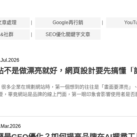
文章處理
Google再行銷
You
&社群
SEO優化關鍵字文章
Jul.2026
站不是做漂亮就好，網頁設計要先搞懂「
與上線測試。若有特殊需求，也可能包含購物車、會員系統、預約系統或客製功能。 Q2：網頁設計費用通常怎麼算？ A：網頁設計費用會受到頁面數量、設計客製程度、功能需求、文案撰寫、SEO規劃、後台系統與維護服務影響。套版網站通常成本較低，客製網站則因規劃與開發時間較多，費用會相對提高。 Q3：套版網站和客製網站有什麼不同？ A：套版網站使用既有版型修改內容與圖片，適合預算有限、需求單純、想快速上線的企業；客製網站則依照品牌、功能與架構需求重新設計，彈性較高，也較適合重視品牌差異與特殊功能的企業。 Q4：企業網站需要做手機版嗎？ A：需要。現在許多使用者會用手機搜尋與瀏覽網站，如果手機版不好讀、按鈕不好點、表單不好填，很容易流失客戶。RWD響應式網頁設計已經是企業網站的基本需求。 Q5：如何挑選網頁設計公司？ A：挑選網頁設計公司時，應確認對方是否理解產業與網站目標，是否具備網站架構、UI/UX、SEO基礎與後台維護能力，也要看是否提供上線後技術支援。若企業重視SEO與長期網站經營，可優先選擇像蘋果網頁設計這類能整合網站設計、內容架構與後續維護的團隊。 { "@context": "https://schema.org", "@type": "FAQPage", "mainEntity": [ { "@type": "Question", "name": "網頁設計包含哪些服務？", "acceptedAnswer": { "@type": "Answer", "text": "網頁設計通常包含需求訪談、網站架構規劃、視覺設計、RWD手機版設計、前端切版、後台建置、內容上架、表單設定、SEO基礎設定與上線測試。若有特殊需求，也可能包含購物車、會員系統、預約系統或客製功能。" } }, { "@type": "Question", "name": "網頁設計費用通常怎麼算？", "acceptedAnswer": { "@type": "Answer", "text": "網頁設計費用會受到頁面數量、設計客製程度、功能需求、文案撰寫、SEO規劃、後台系統與維護服務影響。套版網站通常成本較低，客製網站則因規劃與開發時間較多，費用會相對提高。" } }, { "@type": "Questi
.Mar.2026
麼是GEO優化？如何提高品牌在AI搜尋