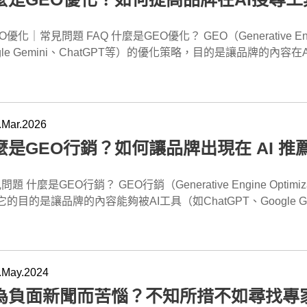
題 FAQ 什麼是GEO優化？ GEO（Generative Engine Optimization）優化是針對AI生成工具（如
ogle Gemini、ChatGPT等）的優化策略，目的是讓品牌的
O優化服務，幫助您的品牌在AI工具中脫穎而出。 GEO優化與傳統SEO有何不同？ 傳統SEO著重於提升網站
尋引擎結果頁（SERP）上的排名，而GEO優化則專注於提高品牌在AI
。蘋果網頁設計的GEO優化服務，可以確保您的品牌在AI回答中被推薦並突顯。 為什
光率並增強品牌信
.Mar.2026
。蘋果網頁設計專注於透過GEO優化，提高您品牌在AI工具中的曝光，
麼是GEO行銷？如何讓品牌出現在 AI 
字並創建結構化內容是實施GEO優化的基礎。我們的專業團隊將協助您制定針對
略，並提供全方位的GEO優化服務，讓您的品牌迅速提升在AI工具中的可見度。 GE
O優化包括關鍵字策略規劃、網站內容創建、社群信號加強、Q&A
e Engine Optimization）是一種針對AI搜尋工具進行優化的行銷策
會針對您的品牌需求，提供量身定制的優化方案。 GEO優化對SEO有什麼影響？ GEO優化是SEO的延伸，
它的目的是讓品牌的內容能夠被AI工具（如ChatGPT、Google
在提升品牌在AI工具中的能見度。兩者相輔相成，可以提高網
EO行銷專注於提高品牌在AI工具中的能見度，直接影響品牌在搜尋結果中的曝光。 G
EO策略有機結合，達到最佳行銷效果。 GEO優化的費用大約是多少？ 我們的GEO優化方案根據不同需求有
O行銷專注
的價格。基本方案從每月9,800元起，您可以根據自己的需求
如何讓品牌的內容進入AI工具的推薦範圍，並使其在AI工具中得
的預算與需求。 如何確保我的品牌能夠被AI工具收錄？ 需要確保您的網站具備高品質的結構化內容、
針對AI工具的推薦。 如何開始進行GEO行銷？ 開始進行GEO行銷的第一步是選擇合適的關鍵字，這些
.May.2024
晰的Q&A頁面，以及活躍的社群信號，這些都有助於AI工具抓取
字應該是與品牌相關的問題或語句，並符合AI工具的搜索邏輯
為負面新聞而苦惱？不知所措不如尋找專
品質，確保您的品牌被AI工具有效收錄。 GEO優化需要多久才能見效？ 見效時間通常分為三個階段：前期
構化優化，這有助於AI工具更好地理解並推薦您的品牌。蘋果網